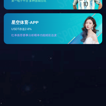
门禁考勤一体机
上一页
1
2
…
4
下一页
CONTACT INFORMATION
联系方式
贵州省贵阳市观山湖区观山西路乾图中心广场A栋一单元17—4
15085988761
18984065526
643339550@qq.com
OFFICIAL ACCOUNTS
公众号
欢迎关注公众号