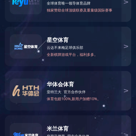
人才招聘
人才理念
招聘信息
联系我们
联系方式
在线留言

导航
乐鱼官网-乐鱼(中国)一站式服务官网
关于我们

公司简介
乐鱼官网
荣誉资质
产品中心

智能安防领域
信息发布系统
远程会议系统
LED显示屏
案例展示
新闻资讯

乐鱼官网
乐鱼官网-乐鱼(中国)一站式服务官网
通知公告
服务中心

服务理念
售后服务
解决方案
人才招聘

人才理念
招聘信息
联系我们
