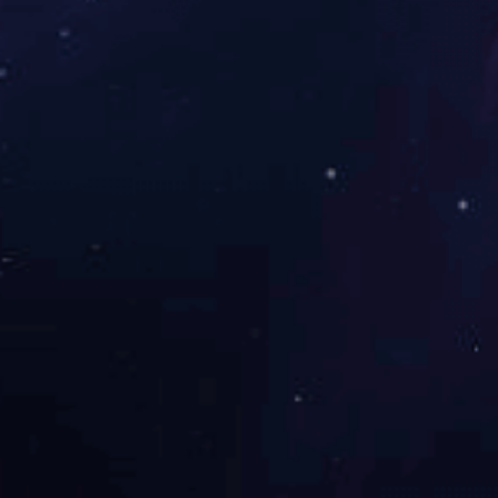
立即购买
加入购物车
暂时无货

1
产品描述
参数
扫二维码用手机看
未找到相应参数组，请于后台属性模板中添加
上一个
双门转闸系列
下一个
翼闸系列
CONTACT INFORMATION
联系方式
贵州省贵阳市观山湖区观山西路乾图中心广场A栋一单元17—4