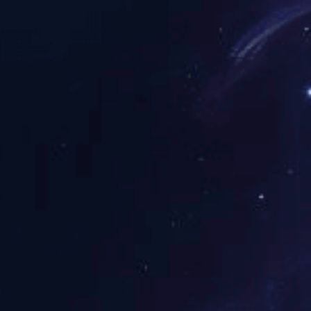
智能停车系统
通道
门禁系统
消费系统
巡更系统
智能充电桩
智能门锁
酒店锁
信息发布系统
远程会议系统