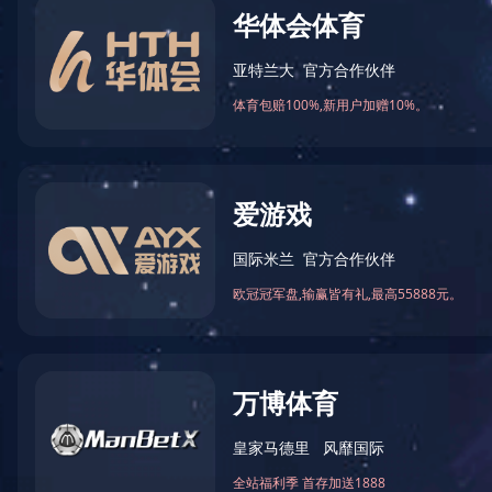
人才招聘
人才理念
招聘信息
联系我们
联系方式
在线留言

乐鱼官网-乐鱼(中国)一站式服务官网
关于我们

公司简介
乐鱼官网
荣誉资质
产品中心

智能安防领域
信息发布系统
远程会议系统
LED显示屏
案例展示
新闻资讯

乐鱼官网
乐鱼官网-乐鱼(中国)一站式服务官网
通知公告
服务中心

服务理念
售后服务
解决方案
人才招聘

人才理念
招聘信息
联系我们
