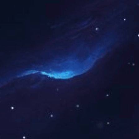
LED显示器
翼闸系列
零售价
0.0
元
市场价
0.0
元
浏览量:
1000
产品编号
所属分类
通道
数量
-
+
库存:
0