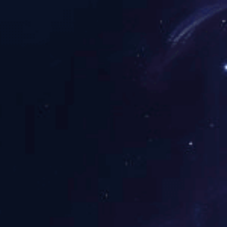
智能停车系统
通道
门禁系统
消费系统
巡更系统
智能充电桩
智能门锁
酒店锁
信息发布系统
远程会议系统