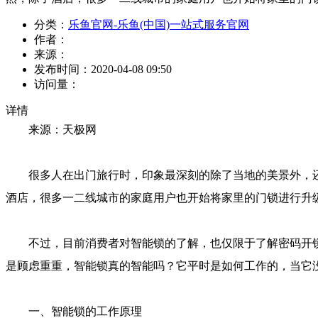
分类：
乐鱼官网-乐鱼(中国)一站式服务官网
作者：
来源：
发布时间：
2020-04-08 09:50
访问量：
详情
来源：天极网
很多人在出门旅行时，印象最深刻的除了当地的美景外，
酒店，很多一二线城市的家庭用户也开始将家里的门锁进行升
不过，目前消费者对智能锁的了解，也仅限于了解密码开
是顾虑重重，智能锁真的智能吗？它平时是如何工作的，当它
一、智能锁的工作原理