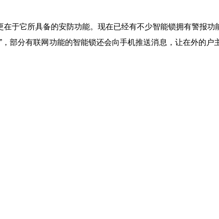
更在于它所具备的安防功能。现在已经有不少智能锁拥有警报功
临”，部分有联网功能的智能锁还会向手机推送消息，让在外的户