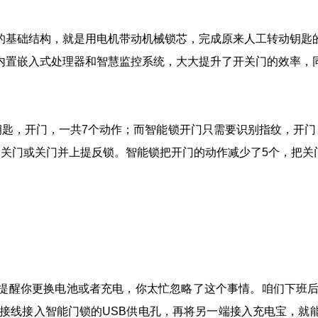
的基础结构，就是用电机带动机械锁芯，完成原来人工转动钥匙
内置嵌入式处理器和智慧监控系统，大大提升了开关门的效率，
钥匙，开门，一共7个动作；而智能锁开门只需要识别指纹，开门
，关门或关门并上提反锁。智能锁把开门的动作减少了5个，把关
提醒你更换电池或者充电，你太忙忽略了这个事情。咱们下班后
链接线接入智能门锁的USB供电孔，再将另一端接入充电宝，