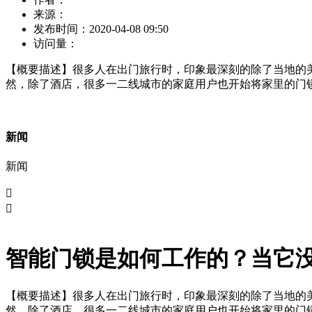
来源：
发布时间：
2020-04-08 09:50
访问量：
【概要描述】
很多人在出门旅行时，印象最深刻的除了当地的
然，除了酒店，很多一二线城市的家庭用户也开始将家里的门
新闻
新闻


智能门锁是如何工作的？当它
【概要描述】
很多人在出门旅行时，印象最深刻的除了当地的
然，除了酒店，很多一二线城市的家庭用户也开始将家里的门