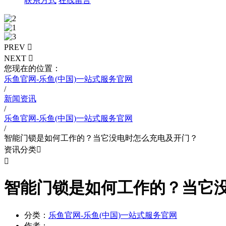
联系方式
在线留言
PREV

NEXT

您现在的位置：
乐鱼官网-乐鱼(中国)一站式服务官网
/
新闻资讯
/
乐鱼官网-乐鱼(中国)一站式服务官网
/
智能门锁是如何工作的？当它没电时怎么充电及开门？
资讯分类


智能门锁是如何工作的？当它
分类：
乐鱼官网-乐鱼(中国)一站式服务官网
作者：