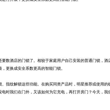
还要数酒店的门锁了。相较于家庭用户自己安装的普通门锁，酒
级，更换成安全系数更高的智能门锁。
锁、指纹解锁这些功能。在购买同类产品时，明星推荐或使用的
没电时我们在门外，又该如何为它充电，再打开房门？今天，我